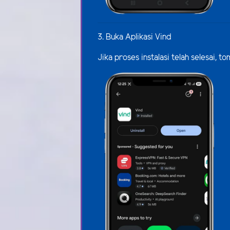
3. Buka Aplikasi Vind
Jika proses instalasi telah selesai,