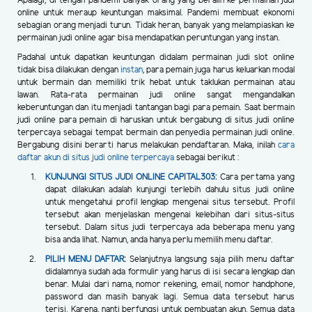
Apalagi, di tengah pandemi banyak orang yang beralih ke permainan judi
online untuk meraup keuntungan maksimal. Pandemi membuat ekonomi
sebagian orang menjadi turun. Tidak heran, banyak yang melampiaskan ke
permainan judi online agar bisa mendapatkan peruntungan yang instan.
Padahal untuk dapatkan keuntungan didalam permainan judi slot online
tidak bisa dilakukan dengan
instan
, para pemain juga harus keluarkan modal
untuk bermain dan memiliki trik hebat untuk taklukan permainan atau
lawan. Rata-rata permainan judi online sangat mengandalkan
keberuntungan dan itu menjadi tantangan bagi para pemain. Saat bermain
judi online para pemain di haruskan untuk bergabung di situs judi online
terpercaya sebagai tempat bermain dan penyedia permainan judi online.
Bergabung disini berarti harus melakukan pendaftaran. Maka, inilah
cara
daftar akun di situs judi online terpercaya
sebagai berikut :
KUNJUNGI SITUS JUDI ONLINE
CAPITAL303:
Cara pertama yang
dapat dilakukan adalah kunjungi terlebih dahulu situs judi online
untuk mengetahui profil lengkap mengenai situs tersebut. Profil
tersebut akan menjelaskan mengenai kelebihan dari situs-situs
tersebut. Dalam situs judi terpercaya ada beberapa menu yang
bisa anda lihat. Namun, anda hanya perlu memilih menu daftar.
PILIH MENU DAFTAR
:
Selanjutnya langsung saja pilih menu daftar
didalamnya sudah ada formulir yang harus di isi secara lengkap dan
benar. Mulai dari nama, nomor rekening, email, nomor handphone,
password dan masih banyak lagi. Semua data tersebut harus
terisi. Karena, nanti berfungsi untuk pembuatan akun. Semua data