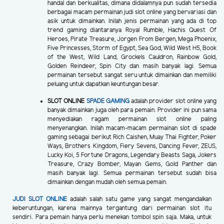
handal dan berkualitas, dimana didalamnya pun sudah tersedia
berbagai macam permainan judi slot online yang bervariasi dan
asik untuk dimainkan. Inilah jenis permainan yang ada di top
trend gaming diantaranya Royal Rumble, Hachis Quest Of
Heroes, Pirate Treasure, Jorgen From Bergen, Mega Phoenix,
Five Princesses, Storm of Egypt, Sea God, Wild West H5, Book
of the West, Wild Land, Grockels Cauldron, Rainbow Gold,
Golden Reindeer, Spin City dan masih banyak lagi. Semua
permainan tersebut sangat seru untuk dimainkan dan memiliki
peluang untuk dapatkan keuntungan besar.
SLOT ONLINE
SPADE GAMING
adalah provider slot online yang
banyak dimainkan juga oleh para pemain. Provider ini pun sama
menyediakan ragam permainan slot online paling
menyenangkan. Inilah macam-macam permainan slot di spade
gaming sebagai berikut Rich Caishen, Muay Thai Fighter, Poker
Ways, Brothers Kingdom, Fiery Sevens, Dancing Fever, ZEUS,
Lucky Koi, 5 Fortune Dragons, Legendary Beasts Saga, Jokers
Treasure, Crazy Bomber, Mayan Gems, Gold Panther dan
masih banyak lagi. Semua permainan tersebut sudah bisa
dimainkan dengan mudah oleh semua pemain.
JUDI SLOT ONLINE
adalah salah satu game yang sangat mengandalkan
keberuntungan, karena mainnya tergantung dari permainan slot itu
sendiri. Para pemain hanya perlu menekan tombol spin saja. Maka, untuk