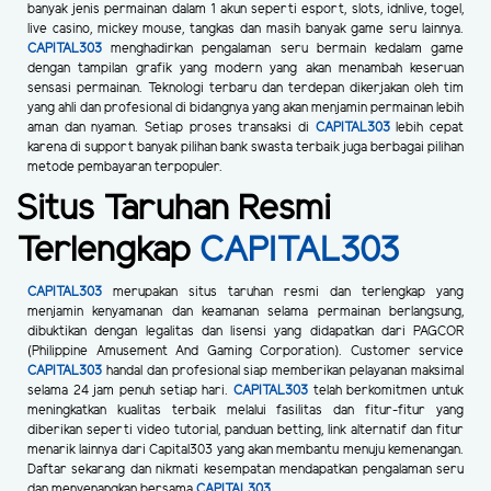
banyak jenis permainan dalam 1 akun seperti esport, slots, idnlive, togel,
live casino, mickey mouse, tangkas dan masih banyak game seru lainnya.
CAPITAL303
menghadirkan pengalaman seru bermain kedalam game
dengan tampilan grafik yang modern yang akan menambah keseruan
sensasi permainan. Teknologi terbaru dan terdepan dikerjakan oleh tim
yang ahli dan profesional di bidangnya yang akan menjamin permainan lebih
aman dan nyaman. Setiap proses transaksi di
CAPITAL303
lebih cepat
karena di support banyak pilihan bank swasta terbaik juga berbagai pilihan
metode pembayaran terpopuler.
Situs Taruhan Resmi
Terlengkap
CAPITAL303
CAPITAL303
merupakan situs taruhan resmi dan terlengkap yang
menjamin kenyamanan dan keamanan selama permainan berlangsung,
dibuktikan dengan legalitas dan lisensi yang didapatkan dari PAGCOR
(Philippine Amusement And Gaming Corporation). Customer service
CAPITAL303
handal dan profesional siap memberikan pelayanan maksimal
selama 24 jam penuh setiap hari.
CAPITAL303
telah berkomitmen untuk
meningkatkan kualitas terbaik melalui fasilitas dan fitur-fitur yang
diberikan seperti video tutorial, panduan betting, link alternatif dan fitur
menarik lainnya dari Capital303 yang akan membantu menuju kemenangan.
Daftar sekarang dan nikmati kesempatan mendapatkan pengalaman seru
dan menyenangkan bersama
CAPITAL303
.