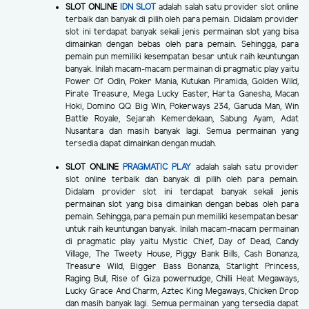
SLOT ONLINE
IDN SLOT
adalah salah satu provider slot online
terbaik dan banyak di pilih oleh para pemain. Didalam provider
slot ini terdapat banyak sekali jenis permainan slot yang bisa
dimainkan dengan bebas oleh para pemain. Sehingga, para
pemain pun memiliki kesempatan besar untuk raih keuntungan
banyak. Inilah macam-macam permainan di pragmatic play yaitu
Power Of Odin, Poker Mania, Kutukan Piramida, Golden Wild,
Pirate Treasure, Mega Lucky Easter, Harta Ganesha, Macan
Hoki, Domino QQ Big Win, Pokerways 234, Garuda Man, Win
Battle Royale, Sejarah Kemerdekaan, Sabung Ayam, Adat
Nusantara dan masih banyak lagi. Semua permainan yang
tersedia dapat dimainkan dengan mudah.
SLOT ONLINE
PRAGMATIC PLAY
adalah salah satu provider
slot online terbaik dan banyak di pilih oleh para pemain.
Didalam provider slot ini terdapat banyak sekali jenis
permainan slot yang bisa dimainkan dengan bebas oleh para
pemain. Sehingga, para pemain pun memiliki kesempatan besar
untuk raih keuntungan banyak. Inilah macam-macam permainan
di pragmatic play yaitu Mystic Chief, Day of Dead, Candy
Village, The Tweety House, Piggy Bank Bills, Cash Bonanza,
Treasure Wild, Bigger Bass Bonanza, Starlight Princess,
Raging Bull, Rise of Giza powernudge, Chilli Heat Megaways,
Lucky Grace And Charm, Aztec King Megaways, Chicken Drop
dan masih banyak lagi. Semua permainan yang tersedia dapat