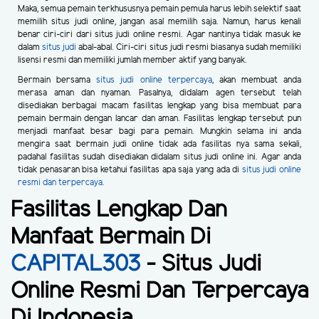
Maka, semua pemain terkhususnya pemain pemula harus lebih selektif saat
memilih situs judi online, jangan asal memilih saja. Namun, harus kenali
benar ciri-ciri dari situs judi online resmi. Agar nantinya tidak masuk ke
dalam
situs judi
abal-abal. Ciri-ciri situs judi resmi biasanya sudah memiliki
lisensi resmi dan memiliki jumlah member aktif yang banyak.
Bermain bersama
situs judi online terpercaya
, akan membuat anda
merasa aman dan nyaman. Pasalnya, didalam agen tersebut telah
disediakan berbagai macam fasilitas lengkap yang bisa membuat para
pemain bermain dengan lancar dan aman. Fasilitas lengkap tersebut pun
menjadi manfaat besar bagi para pemain. Mungkin selama ini anda
mengira saat bermain judi online tidak ada fasilitas nya sama sekali,
padahal fasilitas sudah disediakan didalam situs judi online ini. Agar anda
tidak penasaran bisa ketahui fasilitas apa saja yang ada di
situs judi online
resmi dan terpercaya.
Fasilitas Lengkap Dan
Manfaat Bermain Di
CAPITAL303
- Situs Judi
Online Resmi Dan Terpercaya
Di Indonesia