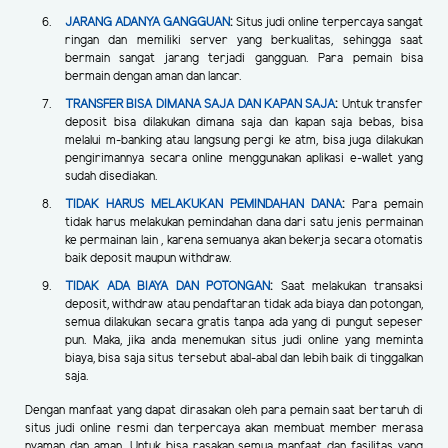
JARANG ADANYA GANGGUAN
:
Situs judi online terpercaya sangat
ringan dan memiliki server yang berkualitas, sehingga saat
bermain sangat jarang terjadi gangguan. Para pemain bisa
bermain dengan aman dan lancar.
TRANSFER BISA DIMANA SAJA DAN KAPAN SAJA
:
Untuk transfer
deposit bisa dilakukan dimana saja dan kapan saja bebas, bisa
melalui m-banking atau langsung pergi ke atm, bisa juga dilakukan
pengirimannya secara online menggunakan aplikasi e-wallet yang
sudah disediakan.
TIDAK HARUS MELAKUKAN PEMINDAHAN DANA
:
Para pemain
tidak harus melakukan pemindahan dana dari satu jenis permainan
ke permainan lain , karena semuanya akan bekerja secara otomatis
baik deposit maupun withdraw.
TIDAK ADA BIAYA DAN POTONGAN
:
Saat melakukan transaksi
deposit, withdraw atau pendaftaran tidak ada biaya dan potongan,
semua dilakukan secara gratis tanpa ada yang di pungut sepeser
pun. Maka, jika anda menemukan situs judi online yang meminta
biaya, bisa saja situs tersebut abal-abal dan lebih baik di tinggalkan
saja.
Dengan manfaat yang dapat dirasakan oleh para pemain saat bertaruh di
situs judi online resmi dan terpercaya akan membuat member merasa
nyaman dan aman. Untuk bisa rasakan semua manfaat dan fasilitas yang