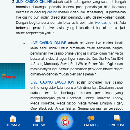
JUDI CASINO ONLINE
adalah salah satu game yang saat ini tengah
booming dikalangan pemain, karena para pemainnya bisa langsung
bermain di gedung
casino
melalui video live streaming. Di permainan
live casino pun sudah disediakan pemandu yaitu dealer-delaer cantik.
Dengan begitu para pemain bisa asik bermain
live casino
ini. Ada
beberapa provider live casino yang telah disediakan oleh situs judi
online terpercaya yaitu :
LIVE CASINO IDNLIVE
adalah provider live casino tidak
kalah seru untuk untuk dimainkan, telah tersedia ragam
permainan live casino online yang asik untuk dimainkan yaitu
baccarat, sicbo, dragon tiger, roulette, Xoc Dia, Niu Niu, IDN
4 Stand, Monopoly, Suwit, Red White, Poker Dice, Oglok dan
masih banyak lagi. Semua permainan provider idnlive dapat
dimainkan dengan mudah oleh para pemain.
LIVE CASINO EVOLUTION
adalah provider live casino
online yang tidak kalah seru untuk dimankan. Didalamnya pun
sudah tersedia berbagai macam permainan yang
menguntungkan yaitu Baccarat Lobby, Roulette Lobby,
Mega Roulette, Mega Sicbo, Mega Wheel, Dragon Tiger,
One Blackjack, Andar Bahar. Semua permainan tersebut
bisa dengan mudah dimainkan oleh para pemain. Anda bisa
bermain menggunakan satu akun saja.
BERANDA
DAFTAR
PROMOSI
LIVE CHAT
LIVE CASINO SEXYGAMING
adalah jenis provider live