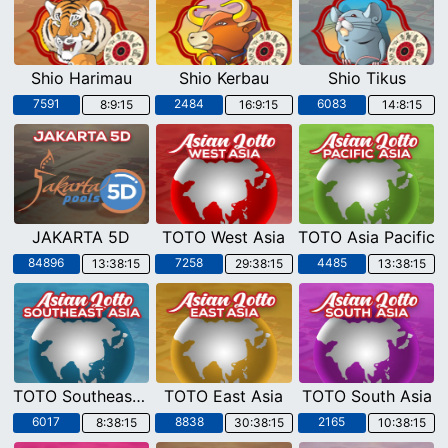
Shio Harimau
Shio Kerbau
Shio Tikus
7591
2484
6083
8:9:13
16:9:13
14:8:13
JAKARTA 5D
TOTO West Asia
TOTO Asia Pacific
84896
7258
4485
13:38:13
29:38:13
13:38:13
TOTO Southeast Asia
TOTO East Asia
TOTO South Asia
6017
8838
2165
8:38:13
30:38:13
10:38:13