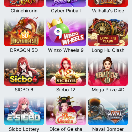
Chinchirorin
Cyber Pinball
Valhalla's Dice
DRAGON 5D
Winzo Wheels 9
Long Hu Clash
SICBO 6
Sicbo 12
Mega Prize 4D
Sicbo Lottery
Dice of Geisha
Naval Bomber