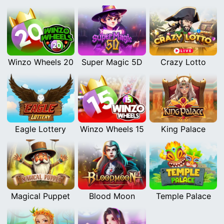
Winzo Wheels 20
Super Magic 5D
Crazy Lotto
Eagle Lottery
Winzo Wheels 15
King Palace
Magical Puppet
Blood Moon
Temple Palace