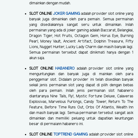
dimainkan dengan mudah.
SLOT ONLINE
JOKER GAMING
adalah provider slot online yang
banyak juga dimainkan oleh para pemain. Semua permainan
yang disediakannya sangat seru untuk dimainkan. Inilah
permainan yang ada di joker gaming adalah Baccarat, Belangkai,
Dragon Tiger, Hot Fruits, Octagon Gem, Horus Eye, Burning
Pearl, Money Vault, Ancient Artifact, Dolphin Treasure, Fifty
Lions, Nugget Hunter, Lucky Lady Charm dan masih banyak lagi.
Semua permainan tersebut dapat dinikmati hanya dengan 1
akun saja.
SLOT ONLINE
HABANERO
adalah provider slot online yang
menguntungkan dan banyak juga di mainkan oleh para
penggemar slot. Didalam provider ini telah disedikan banyak
sekali jenis permainan slot yang dapat di pilih dengan bebas
oleh para pemain. Inilah jenis permainan slot habanero
diantaranya Nine Tails, Fly!, Mystic Fortune Deluxe, Calaveras
Explosivas, Marvelous Furlongs, Candy Tower, Return To The
Feature, Before Time Runs Out, Orbs Of Atlantis, Wealth Inn
dan masih banyak lagi. Semua permainan tersebut sangat asik
dimainkan dan memiliki peluang untuk dapatkan keuntungan
besar di permaiann habanero ini.
SLOT ONLINE
TOPTREND GAMING
adalah provider slot online